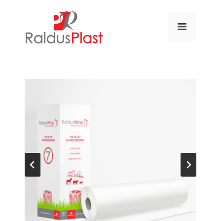
Przejdź
do
MENU
treści