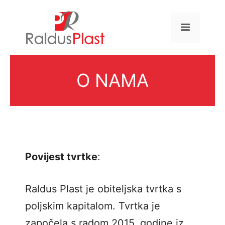
Preskoči
na
IZBOR
sadržaj
O NAMA
Povijest tvrtke
:
Raldus Plast je obiteljska tvrtka s
poljskim kapitalom. Tvrtka je
započela s radom 2015. godine iz